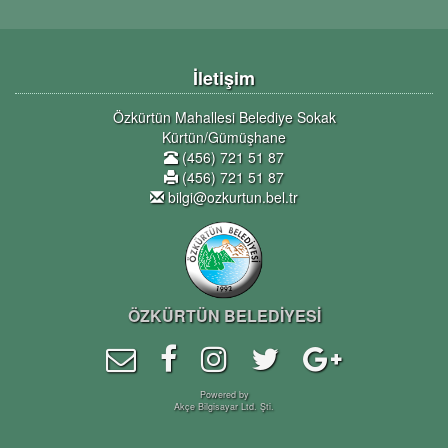
İletişim
Özkürtün Mahallesi Belediye Sokak
Kürtün/Gümüşhane
(456) 721 51 87
(456) 721 51 87
bilgi@ozkurtun.bel.tr
ÖZKÜRTÜN BELEDİYESİ
Powered by
Akçe Bilgisayar Ltd. Şti.