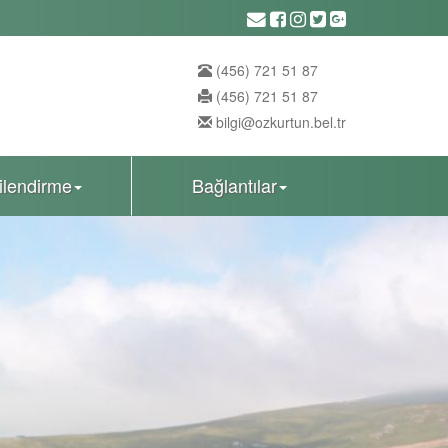
(456) 721 51 87
(456) 721 51 87
bilgi@ozkurtun.bel.tr
gilendirme
Bağlantılar