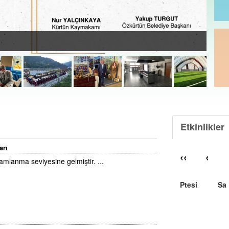
Etkinlikler
arı
‹‹
‹
mlanma seviyesine gelmiştir. ...
Ptesi
Sa