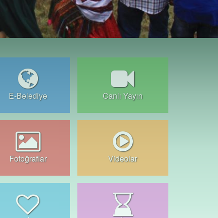
E-Belediye
Canlı Yayın
Fotoğraflar
Videolar