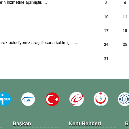
in hizmetine açılmıştır. ...
3
4
10
11
17
18
k belediyemiz araç filosuna katılmıştır. ...
24
25
31
Başkan
Kent Rehberi
B