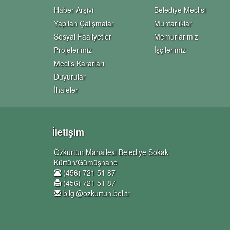
Haber Arşivi
Belediye Meclisi
Yapılan Çalışmalar
Muhtarlıklar
Sosyal Faaliyetler
Memurlarımız
Projelerimiz
İşçilerimiz
Meclis Kararları
Duyurular
İhaleler
İletişim
Özkürtün Mahallesi Belediye Sokak
Kürtün/Gümüşhane
(456) 721 51 87
(456) 721 51 87
bilgi@ozkurtun.bel.tr