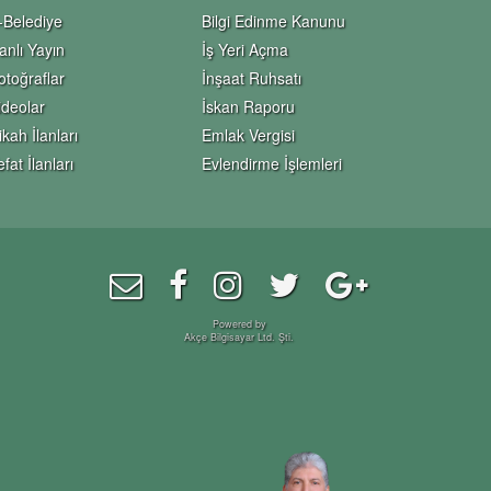
-Belediye
Bilgi Edinme Kanunu
anlı Yayın
İş Yeri Açma
otoğraflar
İnşaat Ruhsatı
ideolar
İskan Raporu
ikah İlanları
Emlak Vergisi
efat İlanları
Evlendirme İşlemleri
Powered by
Akçe Bilgisayar Ltd. Şti.