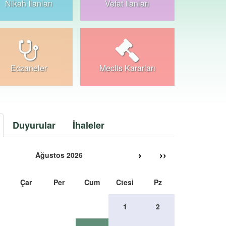
Nikah İlanları
Vefat İlanları
Eczaneler
Meclis Kararları
Duyurular
İhaleler
›
››
Ağustos 2026
Çar
Per
Cum
Ctesi
Pz
1
2