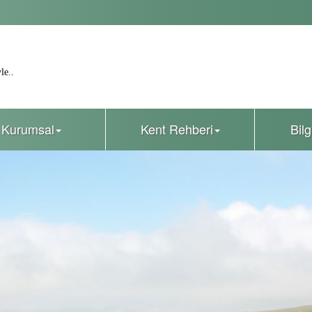
le..
Kurumsal
Kent Rehberi
Bil