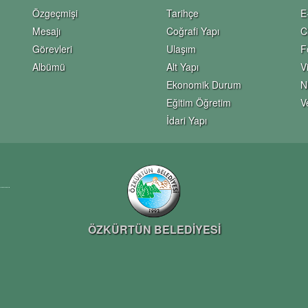
Özgeçmişi
Tarihçe
E
Mesajı
Coğrafi Yapı
C
Görevleri
Ulaşım
F
Albümü
Alt Yapı
V
Ekonomik Durum
N
Eğitim Öğretim
V
İdari Yapı
ÖZKÜRTÜN BELEDİYESİ