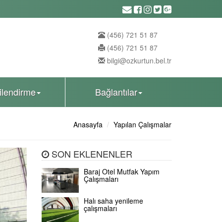
(456) 721 51 87
(456) 721 51 87
bilgi@ozkurtun.bel.tr
gilendirme
Bağlantılar
Anasayfa
Yapılan Çalışmalar
SON EKLENENLER
Baraj Otel Mutfak Yapım
Çalışmaları
Halı saha yenileme
çalışmaları