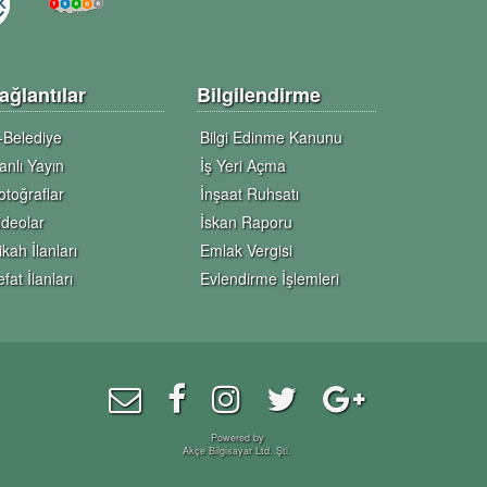
ağlantılar
Bilgilendirme
-Belediye
Bilgi Edinme Kanunu
anlı Yayın
İş Yeri Açma
otoğraflar
İnşaat Ruhsatı
ideolar
İskan Raporu
ikah İlanları
Emlak Vergisi
efat İlanları
Evlendirme İşlemleri
Powered by
Akçe Bilgisayar Ltd. Şti.