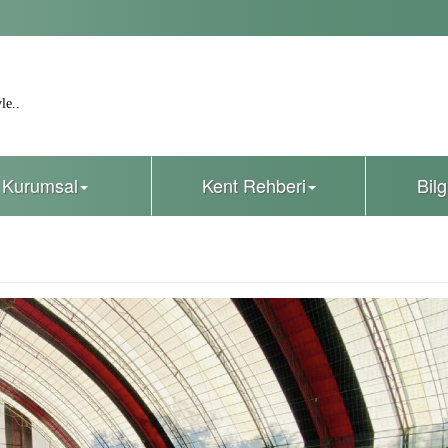
le..
Kurumsal
Kent Rehberi
Bil