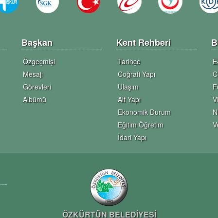
Başkan
Kent Rehberi
B
Özgeçmişi
Tarihçe
E
Mesajı
Coğrafi Yapı
C
Görevleri
Ulaşım
F
Albümü
Alt Yapı
V
Ekonomik Durum
N
Eğitim Öğretim
V
İdari Yapı
ÖZKÜRTÜN BELEDİYESİ