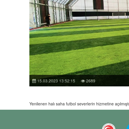
15.03.2023 13:52:15
2689
Yenilenen halı saha futbol severlerin hizmetine açılmıştı